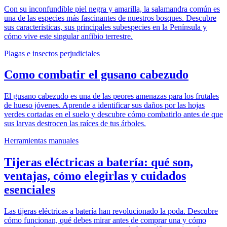
Con su inconfundible piel negra y amarilla, la salamandra común es
una de las especies más fascinantes de nuestros bosques. Descubre
sus características, sus principales subespecies en la Península y
cómo vive este singular anfibio terrestre.
Plagas e insectos perjudiciales
Como combatir el gusano cabezudo
El gusano cabezudo es una de las peores amenazas para los frutales
de hueso jóvenes. Aprende a identificar sus daños por las hojas
verdes cortadas en el suelo y descubre cómo combatirlo antes de que
sus larvas destrocen las raíces de tus árboles.
Herramientas manuales
Tijeras eléctricas a batería: qué son,
ventajas, cómo elegirlas y cuidados
esenciales
Las tijeras eléctricas a batería han revolucionado la poda. Descubre
cómo funcionan, qué debes mirar antes de comprar una y cómo