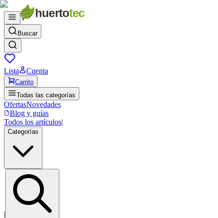
Buscar
Lista
Cuenta
Carrito
Todas las categorías
Ofertas
Novedades
Blog y guías
Todos los artículos
|
Categorías
|