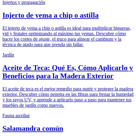
Injertos y propagación
Injerto de yema a chip o astilla
El injerto de yema a chip o astilla es ideal para multiplicar higueras,
vid y frutales optimizando al máximo tus yemas. Descubre cómo
hacer los cortes de ajuste, el truco para alinear el cambium y la
técnica de atado para que prenda sin fallar.
Jardín
Aceite de Teca: Qué Es, Cómo Aplicarlo y
Beneficios para la Madera Exterior
El aceite de teca es el mejor remedio para nutrir y proteger la madera
exterior. Descubre cómo penetra en las fibras para frenar la humedad
y los rayos UV, y aprende a aplicarlo paso a paso para mantener tus
muebles de jardín como nuevos.
Fauna auxiliar
Salamandra común