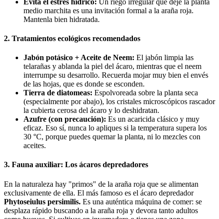
Evita el estrés hídrico:
Un riego irregular que deje la planta
medio marchita es una invitación formal a la araña roja.
Mantenla bien hidratada.
2. Tratamientos ecológicos recomendados
Jabón potásico + Aceite de Neem:
El jabón limpia las
telarañas y ablanda la piel del ácaro, mientras que el neem
interrumpe su desarrollo. Recuerda mojar muy bien el envés
de las hojas, que es donde se esconden.
Tierra de diatomeas:
Espolvoreada sobre la planta seca
(especialmente por abajo), los cristales microscópicos rascador
la cubierta cerosa del ácaro y lo deshidratan.
Azufre (con precaución):
Es un acaricida clásico y muy
eficaz. Eso sí, nunca lo apliques si la temperatura supera los
30 °C, porque puedes quemar la planta, ni lo mezcles con
aceites.
3. Fauna auxiliar: Los ácaros depredadores
En la naturaleza hay "primos" de la araña roja que se alimentan
exclusivamente de ella. El más famoso es el ácaro depredador
Phytoseiulus persimilis.
Es una auténtica máquina de comer: se
desplaza rápido buscando a la araña roja y devora tanto adultos