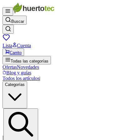
Buscar
Lista
Cuenta
Carrito
Todas las categorías
Ofertas
Novedades
Blog y guías
Todos los artículos
|
Categorías
|