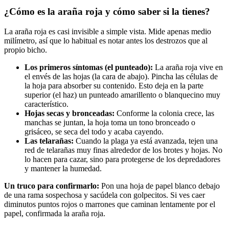
¿Cómo es la araña roja y cómo saber si la tienes?
La araña roja es casi invisible a simple vista. Mide apenas medio
milímetro, así que lo habitual es notar antes los destrozos que al
propio bicho.
Los primeros síntomas (el punteado):
La araña roja vive en
el envés de las hojas (la cara de abajo). Pincha las células de
la hoja para absorber su contenido. Esto deja en la parte
superior (el haz) un punteado amarillento o blanquecino muy
característico.
Hojas secas y bronceadas:
Conforme la colonia crece, las
manchas se juntan, la hoja toma un tono bronceado o
grisáceo, se seca del todo y acaba cayendo.
Las telarañas:
Cuando la plaga ya está avanzada, tejen una
red de telarañas muy finas alrededor de los brotes y hojas. No
lo hacen para cazar, sino para protegerse de los depredadores
y mantener la humedad.
Un truco para confirmarlo:
Pon una hoja de papel blanco debajo
de una rama sospechosa y sacúdela con golpecitos. Si ves caer
diminutos puntos rojos o marrones que caminan lentamente por el
papel, confirmada la araña roja.