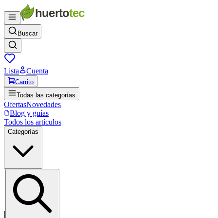
Buscar
Lista
Cuenta
Carrito
Todas las categorías
Ofertas
Novedades
Blog y guías
Todos los artículos
|
Categorías
|