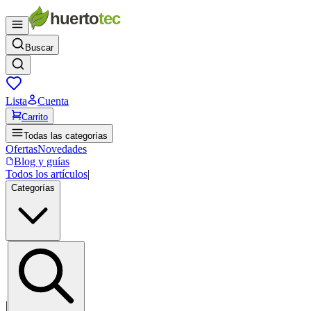
Buscar
Lista
Cuenta
Carrito
Todas las categorías
Ofertas
Novedades
Blog y guías
Todos los artículos
|
Categorías
|